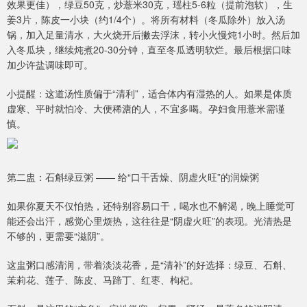
效果更佳），绿豆50克，炒薏米30克，瑶柱5-6粒（提前泡软），生
姜3片，陈皮一小块（约1/4个）。将所有材料（冬瓜除外）放入汤
锅，加入足量清水，大火烧开后撇去浮沫，转小火慢炖1小时。然后加
入冬瓜块，继续炖煮20-30分钟，直至冬瓜透明软烂。最后根据口味
加少许盐调味即可。
小提醒：这道汤性质偏于“清利”，适合体内有湿热的人。如果是体质
虚寒、平时就怕冷、大便稀溏的人，不宜多喝。孕妇食用薏米需谨
慎。
第二盅：石斛绿豆粥 —— 给“口干舌燥、阴虚火旺”的润燥粥
如果你夏天不仅怕热，还特别容易口干，喝水也不解渴，晚上睡觉可
能还会出汗，感觉心里烦热，这往往是“阴虚火旺”的表现。光清热是
不够的，更需要“滋阴”。
这盅粥口感清润，带着淡淡花香，是“清补”的好选择：绿豆、石斛、
茉莉花、莲子、陈皮、马蹄丁、红枣、枸杞。