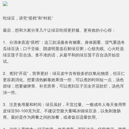
吃绿豆，讲究“搭档”和“时机”
最后，想和大家分享几个让绿豆吃得更舒服、更有效的小心得：
1、分清体质选“搭档”：这三款汤羹各有侧重。身体困重、湿气重选冬
瓜绿豆汤；口干舌燥、阴虚明显选石斛绿豆粥；心烦失眠、心火旺选
绿豆莲子百合汤。拿不准的话，从最平和的绿豆莲子百合汤开始尝
试。
2、煮到“开花”，营养更好：绿豆皮中含有较多的抗氧化物质，但豆仁
更容易消化。想要清热解毒效果强一些，可以煮的时间短一点，汤色
碧绿；想要健脾胃、补充营养，可以煮到豆子完全开花软烂，汤色浑
浊一些。
3、注意食用量和时间：绿豆虽好，不宜过量。一般成年人每天食用带
皮绿豆50-100克为宜。不建议空腹大量喝冰镇绿豆汤，以免刺激肠
胃。最好是作为两餐之间的加餐，或者饭后适量饮用。