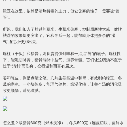
绿豆在这里，依然是清热解毒的主力，但它偏寒的性子，需要被“管一
管”。
所以，我们加入了炒过的薏米。生薏米偏寒，炒制后寒性大减，健脾
祛湿的效果却更突出了。它和冬瓜一起，能帮助身体把多余的“湿
气”通过小便排出去。
瑶柱（干贝）和猪骨，则负责提供鲜味和一点点“补”的底子。瑶柱性
平，能滋阴补肾，猪骨能补中益气、滋养骨髓。它们让这碗汤不至于
过于“清利”而伤身，变得温和而富有层次。
姜和陈皮，则是点睛之笔。几片生姜能温中和胃，有效制约绿豆、冬
瓜的寒凉。一小块陈皮，能理气健脾、燥湿化痰，让整个汤的消化吸
收更顺畅，避免滋腻。
怎么煮？取猪骨300克（焯水洗净），冬瓜500克（连皮切块，皮利水