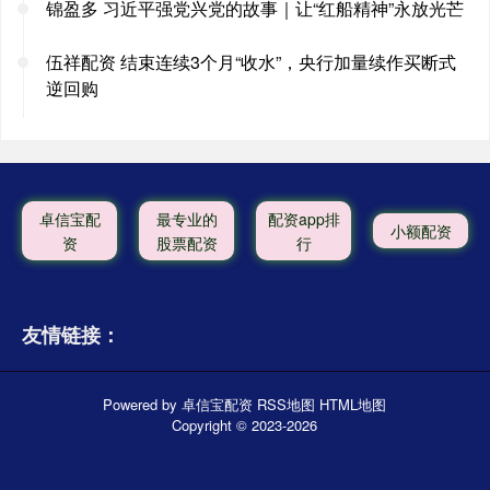
锦盈多 习近平强党兴党的故事｜让“红船精神”永放光芒
伍祥配资 结束连续3个月“收水”，央行加量续作买断式
逆回购
卓信宝配
最专业的
配资app排
小额配资
资
股票配资
行
友情链接：
Powered by
卓信宝配资
RSS地图
HTML地图
Copyright
© 2023-2026