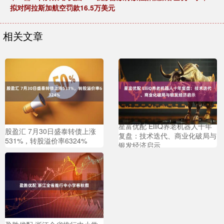
拟对阿拉斯加航空罚款16.5万美元
相关文章
星富优配 ElliQ养老机器人十年
股盈汇 7月30日盛泰转债上涨
复盘：技术迭代、商业化破局与
531%，转股溢价率6324%
银发经济启示