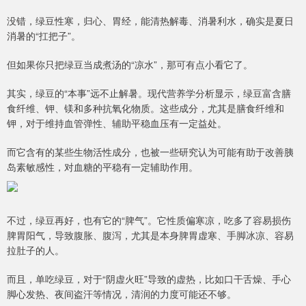
没错，绿豆性寒，归心、胃经，能清热解毒、消暑利水，确实是夏日
消暑的“扛把子”。
但如果你只把绿豆当成煮汤的“凉水”，那可有点小看它了。
其实，绿豆的“本事”远不止解暑。现代营养学分析显示，绿豆富含膳
食纤维、钾、镁和多种抗氧化物质。这些成分，尤其是膳食纤维和
钾，对于维持血管弹性、辅助平稳血压有一定益处。
而它含有的某些生物活性成分，也被一些研究认为可能有助于改善胰
岛素敏感性，对血糖的平稳有一定辅助作用。
不过，绿豆再好，也有它的“脾气”。它性质偏寒凉，吃多了容易损伤
脾胃阳气，导致腹胀、腹泻，尤其是本身脾胃虚寒、手脚冰凉、容易
拉肚子的人。
而且，单吃绿豆，对于“阴虚火旺”导致的虚热，比如口干舌燥、手心
脚心发热、夜间盗汗等情况，清润的力度可能还不够。