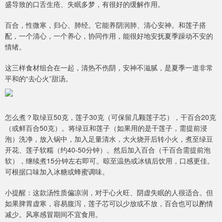
盛导致的口舌生疮、失眠多梦，有很好的缓解作用。
百合，性微寒，归心、肺经。它能养阴润肺、清心安神。和莲子搭
配，一个清心，一个养心，协同作用，能很好地安抚夏季躁动不安的
情绪。
这三样食材组合在一起，清热不伤阴，安神不滋腻，是夏季一道非常
平和的“去心火”甜汤。
怎么煮？取绿豆50克，莲子30克（可保留几颗莲子芯），干百合20克
（或鲜百合50克）。将绿豆和莲子（如果用的是干莲子，需提前浸
泡）洗净，放入锅中，加入足量清水，大火烧开后转小火，煮至绿豆
开花、莲子软糯（约40-50分钟）。然后加入百合（干百合需提前泡
软），继续煮15分钟左右即可。晾至温热或冰镇后饮用，口感更佳。
可根据口味加入冰糖或蜂蜜调味。
小提醒：这款汤性质偏凉润，对于心火旺、阴虚失眠的人很适合。但
如果脾胃虚寒，容易腹泻，莲子芯可以少放或不放，百合也可以酌情
减少。风寒感冒期间不宜食用。