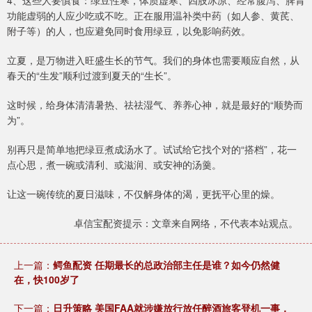
4、这些人要慎食：绿豆性寒，体质虚寒、四肢冰凉、经常腹泻、脾胃
功能虚弱的人应少吃或不吃。正在服用温补类中药（如人参、黄芪、
附子等）的人，也应避免同时食用绿豆，以免影响药效。
立夏，是万物进入旺盛生长的节气。我们的身体也需要顺应自然，从
春天的“生发”顺利过渡到夏天的“生长”。
这时候，给身体清清暑热、祛祛湿气、养养心神，就是最好的“顺势而
为”。
别再只是简单地把绿豆煮成汤水了。试试给它找个对的“搭档”，花一
点心思，煮一碗或清利、或滋润、或安神的汤羹。
让这一碗传统的夏日滋味，不仅解身体的渴，更抚平心里的燥。
卓信宝配资提示：文章来自网络，不代表本站观点。
上一篇：
鳄鱼配资 任期最长的总政治部主任是谁？如今仍然健
在，快100岁了
下一篇：
日升策略 美国FAA就涉嫌放行放任醉酒旅客登机一事，