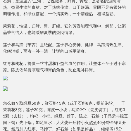
石斛，是这里的“主角”。它性微寒，归胃、肾经，是著名的滋阴清
热、益胃生津的食材。对于热病伤津、口干烦渴、胃阴不足有很好的
调理作用。和绿豆搭配，一个清实热，一个清虚热，相得益彰。
茉莉花，性温，归脾、胃、肝经。它的芳香能理气和中、解郁，让粥
品香气怡人，也能缓解夏季的烦闷情绪。
莲子和马蹄（荸荠）是绝配。莲子养心安神、健脾，马蹄清热生津、
化痰消积，两者一补一清，让粥的口感更清爽。
红枣和枸杞，提供一丝甘甜和补益气血的作用，让整体不至于过于寒
凉。陈皮依然扮演理气和胃的角色，防止滋补碍胃。
怎么做？取绿豆50克，鲜石斛15克（或干石斛6克，提前泡软），干
茉莉花3克，莲子20克，陈皮一小块，马蹄2个（去皮切丁），红枣3-
5颗（去核），枸杞一小把。绿豆、莲子、陈皮、石斛（干品需与绿豆
同下锅）先下锅，加足量水，大火烧开后转小火熬煮40分钟至绿豆开
花。然后加入红枣、马蹄丁、鲜石斛（如果是鲜品），继续煮15分