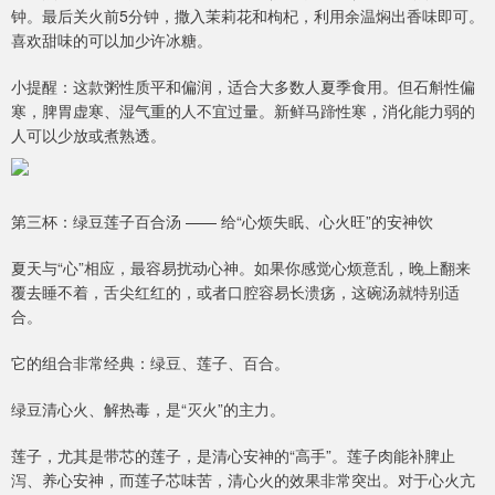
钟。最后关火前5分钟，撒入茉莉花和枸杞，利用余温焖出香味即可。
喜欢甜味的可以加少许冰糖。
小提醒：这款粥性质平和偏润，适合大多数人夏季食用。但石斛性偏
寒，脾胃虚寒、湿气重的人不宜过量。新鲜马蹄性寒，消化能力弱的
人可以少放或煮熟透。
第三杯：绿豆莲子百合汤 —— 给“心烦失眠、心火旺”的安神饮
夏天与“心”相应，最容易扰动心神。如果你感觉心烦意乱，晚上翻来
覆去睡不着，舌尖红红的，或者口腔容易长溃疡，这碗汤就特别适
合。
它的组合非常经典：绿豆、莲子、百合。
绿豆清心火、解热毒，是“灭火”的主力。
莲子，尤其是带芯的莲子，是清心安神的“高手”。莲子肉能补脾止
泻、养心安神，而莲子芯味苦，清心火的效果非常突出。对于心火亢