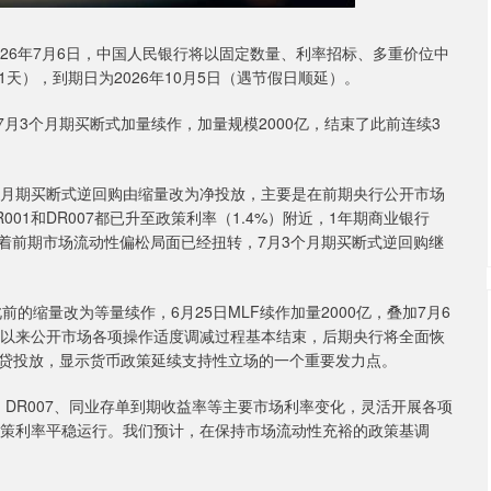
6年7月6日，中国人民银行将以固定数量、利率招标、多重价位中
1天），到期日为2026年10月5日（遇节假日顺延）。
月3个月期买断式加量续作，加量规模2000亿，结束了此前连续3
月期买断式逆回购由缩量改为净投放，主要是在前期央行公开市场
01和DR007都已升至政策利率（1.4%）附近，1年期商业银行
着前期市场流动性偏松局面已经扭转，7月3个月期买断式逆回购继
缩量改为等量续作，6月25日MLF续作加量2000亿，叠加7月6
月以来公开市场各项操作适度调减过程基本结束，后期央行将全面恢
贷投放，显示货币政策延续支持性立场的一个重要发力点。
DR007、同业存单到期收益率等主要市场利率变化，灵活开展各项
政策利率平稳运行。我们预计，在保持市场流动性充裕的政策基调