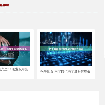
永放光芒
在光里”！创业板综指
锅牛配资 闽宁协作助宁夏乡村蝶变