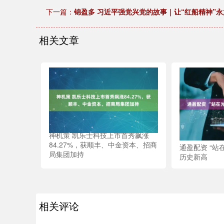
下一篇：
锦盈多 习近平强党兴党的故事｜让“红船精神”
相关文章
神机策 凯乐士科技上市首秀飙涨
84.27%，获顺丰、中金资本、招商
通盈配资 “站
局集团加持
历史新高
相关评论