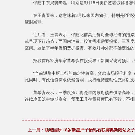
伴随中东局势降温，特别是6月15日美伊签署谅解备忘
在王青看来，这意味着3月以来国内物价、特别是PPI较
掣肘减弱。
往后看，王青表示，伴随此前高油价对全球经济的拖累效
或呈现下行趋势，而国内消费、投资需求需要提振。三季度
空间。这是下半年促消费扩投资、有效对冲外部不确定性的
招联首席经济学家董希淼在接受界面新闻采访时预计，数
“当前通胀中枢上行的确定性较高，贷款市场报价利率（LP
此同时，有效信贷需求依然偏弱，央行维持流动性充裕以支
董希淼表示，三季度预计将是年内政府债券供给高峰，货
连续净回笼中短期资金，货币工具存量额度已有下行，不排
上一篇：
领域国际 18岁新星严子怡钻石联赛奥斯陆站女