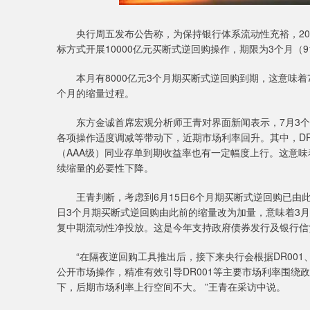
央行周五发布公告称，为保持银行体系流动性充裕，202
标方式开展10000亿元买断式逆回购操作，期限为3个月（9
本月有8000亿元3个月期买断式逆回购到期，这意味着7
个月的缩量过程。
东方金诚首席宏观分析师王青对界面新闻表示，7月3个
各项操作适度调减等带动下，近期市场利率回升。其中，DR0
（AAA级）同业存单到期收益率也有一定幅度上行。这意味
续缩量的必要性下降。
王青判断，考虑到6月15日6个月期买断式逆回购已由此前的
日3个月期买断式逆回购由此前的缩量改为加量，意味着3
复中期流动性净投放。这是今年支持政府债券发行及银行信
“在隔夜逆回购工具推出后，接下来央行会根据DR001、
公开市场操作，精准有效引导DR001等主要市场利率围绕
下，后期市场利率上行空间不大。 ”王青在采访中说。