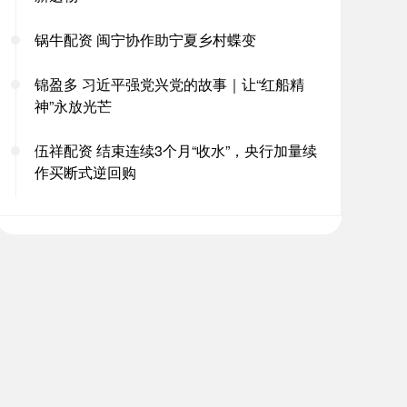
锅牛配资 闽宁协作助宁夏乡村蝶变
锦盈多 习近平强党兴党的故事｜让“红船精
神”永放光芒
伍祥配资 结束连续3个月“收水”，央行加量续
作买断式逆回购