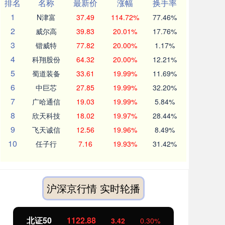
排名
名称
最新价
涨幅
换手率
1
N津富
37.49
114.72%
77.46%
2
威尔高
39.83
20.01%
17.76%
3
锴威特
77.82
20.00%
1.17%
4
科翔股份
64.32
20.00%
12.21%
5
蜀道装备
33.61
19.99%
11.69%
6
中巨芯
27.85
19.99%
32.20%
7
广哈通信
19.03
19.99%
5.84%
8
欣天科技
18.02
19.97%
28.44%
9
飞天诚信
12.56
19.96%
8.49%
10
任子行
7.16
19.93%
31.42%
沪深京行情 实时轮播
1122.88
创业板指
3515.56
3.42
0.30%