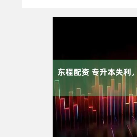
上证指数
3940.04
4.40
2.13%
39.68
1.