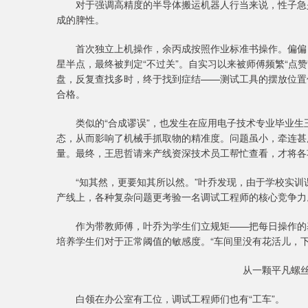
对于强调高精度的半导体搬运机器人行当来说，性子急是
成的脾性。
首次独立上机操作，余丙成按照作业标准书操作。偏偏，
星半点，最终被判定“不过关”。自实习以来被师傅频繁“点
盘，反复查找多时，终于找到症结——测试工具的摆放位置
合格。
类似的“合成谬误”，也发生在应用电子技术专业毕业生
态，从而影响了机械手抓取物的精准度。问题虽小，牵连甚
量。最终，王思哲请来产线资深技术员工帮忙查看，才将各
“知其然，更要知其所以然。”叶乔发现，由于学校实训
产线上，各种复杂问题更考验一名调试工程师的核心竞争力
作为带教师傅，叶乔为学生们立规矩——把每日操作的基
培养学生们对于正常阈值的敏感度。“车间里没有花活儿，下
从一颗平凡螺
白领在办公室有工位，调试工程师们也有“工车”。