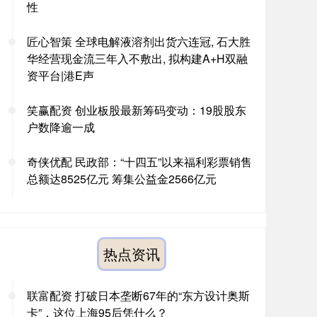
性
匠心智策 全球电解液溶剂出货六连冠, 石大胜
华经营现金流三年入不敷出, 拟构建A+H双融
资平台|港E声
笑赢配资 创业板股最新筹码变动：19股股东
户数降逾一成
奇侠优配 民政部：“十四五”以来福利彩票销售
总额达8525亿元 筹集公益金2566亿元
热点资讯
联富配资 打破日本垄断67年的“东方设计奥斯
卡”，这位上海95后凭什么？