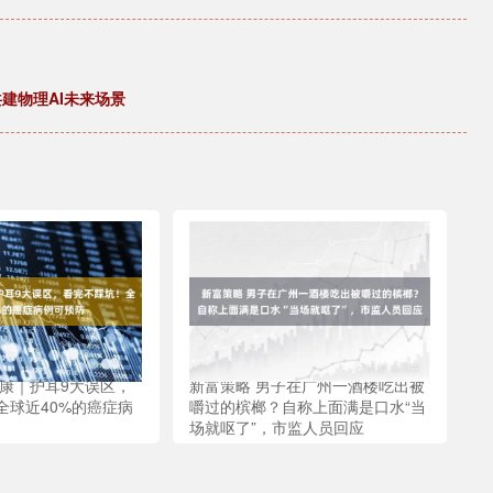
建物理AI未来场景
健康｜护耳9大误区，
新富策略 男子在广州一酒楼吃出被
全球近40%的癌症病
嚼过的槟榔？自称上面满是口水“当
场就呕了”，市监人员回应