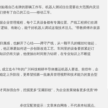
贴着自己名牌的那辆工作车。机器人测试往往需要在大范围内灵活
们便有了自己的工位——移动工车。
企业管理规程，每个工具设备都有专属位置。产线工程师们在调
有逻辑、有耐心，能干好机器人调试这项技术活儿。”带教师傅许泉源
归属感，也解开了心结——蹲守产线，从一颗平凡的螺丝钉做起，
点，他正琢磨如何进一步创新改造工艺。车间里的设备要抓紧赶订
知识仍有欠缺，他便抽出时间努力钻研，在专业知识上不断提
成立迄今7年的广川科技精耕半导体搬运机器人赛道。前些年，企
稳定上升阶段，更希望招募一批兼具管理视野和技术能力的复合型
加强合作，挖掘更多“宝藏职校”，为企业发展储备更多优质“种
卓信宝配资提示：文章来自网络，不代表本站观点。