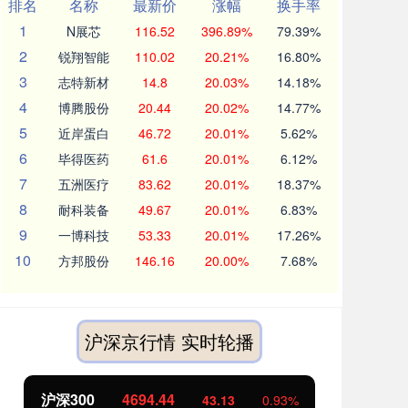
排名
名称
最新价
涨幅
换手率
1
N展芯
116.52
396.89%
79.39%
2
锐翔智能
110.02
20.21%
16.80%
3
志特新材
14.8
20.03%
14.18%
4
博腾股份
20.44
20.02%
14.77%
5
近岸蛋白
46.72
20.01%
5.62%
6
毕得医药
61.6
20.01%
6.12%
7
五洲医疗
83.62
20.01%
18.37%
8
耐科装备
49.67
20.01%
6.83%
9
一博科技
53.33
20.01%
17.26%
10
方邦股份
146.16
20.00%
7.68%
沪深京行情 实时轮播
沪深300
4694.44
北
43.13
0.93%