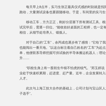
每天早上8点半，实习生张正最具仪式感的时刻就是找到
跑动，大量测试设备也要跟随移动。于是，车间里的实习生
移动工车，方方正正，刚好分层塞下所有测试工具。根据
试完毕后，需逐一归位。“能收拾好桌面的工程师，也一定
相信，从细节处培养人、锻炼人。
对于自己的“工车”，余丙成也逐步有了感情：“它给了我
也能闯出一番天地。”以这台标注着自己姓名的“工车”为起
单，他便联系导师挖掘可供试验的半导体搬运机器人；理论
升……
“职校生身上有一股初生牛犊不怕虎的锐气。”郑玉婷说，
业处于快速积累期，赶进度、赶产量。近年，企业发展转入
人才。
此次与上海工技大合作的基础上，公司计划与宝山区人才局
子选手”。