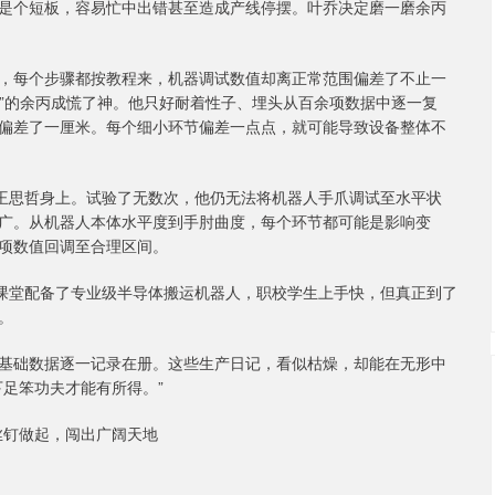
个短板，容易忙中出错甚至造成产线停摆。叶乔决定磨一磨余丙
每个步骤都按教程来，机器调试数值却离正常范围偏差了不止一
赞”的余丙成慌了神。他只好耐着性子、埋头从百余项数据中逐一复
偏差了一厘米。每个细小环节偏差一点点，就可能导致设备整体不
王思哲身上。试验了无数次，他仍无法将机器人手爪调试至水平状
广。从机器人本体水平度到手肘曲度，每个环节都可能是影响变
项数值回调至合理区间。
课堂配备了专业级半导体搬运机器人，职校学生上手快，但真正到了
。
础数据逐一记录在册。这些生产日记，看似枯燥，却能在无形中
足笨功夫才能有所得。”
丝钉做起，闯出广阔天地