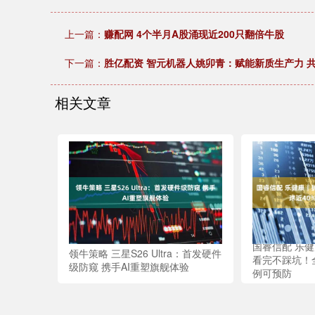
上一篇：
赚配网 4个半月A股涌现近200只翻倍牛股
下一篇：
胜亿配资 智元机器人姚卯青：赋能新质生产力 共
相关文章
国睿信配 乐
领牛策略 三星S26 Ultra：首发硬件
看完不踩坑！
级防窥 携手AI重塑旗舰体验
例可预防