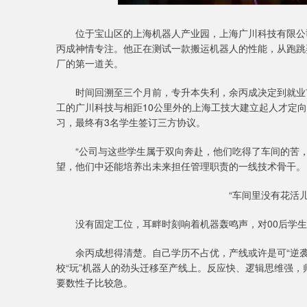
位于宝山区的上海机器人产业园，上海广川科技有限公司
丙成神情专注。他正在测试一款搬运机器人的性能，从跑跳
厂的第一道关。
时间回溯至三个月前，专升本失利，余丙成决定到就业市
工的广川科技与相距10公里外的上海工技大建立起人才定向
习，最终有3名学生签订三方协议。
“公司与这些学生属于双向奔赴，他们吃得了车间的苦，还
望，他们中还能培养出未来担任管理职责的一线技术骨干。
“车间里没有花活
没有固定工位，耳畔时刻响着机器轰鸣声，对00后学生
余丙成想得清楚。自己学历不占优，产线或许是可“逆袭
校“玩”机器人的劲头迁移至产线上。反应快、逻辑思维强
要数性子比较急。