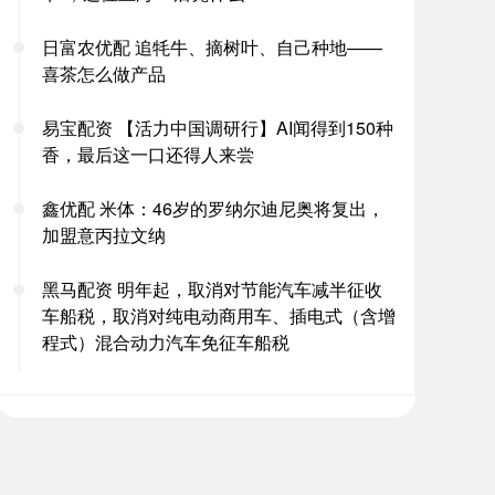
日富农优配 追牦牛、摘树叶、自己种地——
喜茶怎么做产品
易宝配资 【活力中国调研行】AI闻得到150种
香，最后这一口还得人来尝
鑫优配 米体：46岁的罗纳尔迪尼奥将复出，
加盟意丙拉文纳
黑马配资 明年起，取消对节能汽车减半征收
车船税，取消对纯电动商用车、插电式（含增
程式）混合动力汽车免征车船税