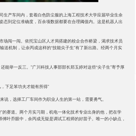
生产车间内，套着白色防尘服的上海工程技术大学应届毕业生余
姿态到定位准确度，百余项数据都要在合理阈值内。这是机器人出
场闯一闯。依托宝山区人才局搭建的校企合作桥梁，渴求技术员
输送机制，让余丙成这样的“技能尖子生”有了新出路。经两个月实
能举一反三。”广川科技人事部部长郑玉婷对这些“尖子生”寄予厚
儿，下足笨功夫才能有所得”
来说，选择工厂车间作为职业人生的第一站，需要勇气。
”的赛道。两个月实习期，机电一体化技术专业出身的他，把在学
，师傅叶乔眼中，余丙成无疑是调试工程师的好苗子。唯一的小缺点，