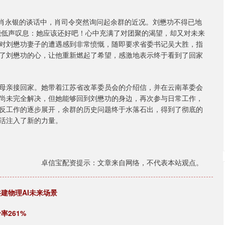
令肖永银的谈话中，肖司令突然询问起余群的近况。刘懋功不得已地
只能低声叹息：她应该还好吧！心中充满了对团聚的渴望，却又对未来
对刘懋功妻子的遭遇感到非常愤慨，随即要求省委书记吴大胜，指
了刘懋功的心，让他重新燃起了希望，感激地表示终于看到了回家
母亲接回家。她带着江苏省改革委员会的介绍信，并在云南革委会
尚未完全解决，但她能够回到刘懋功的身边，再次参与日常工作，
反工作的逐步展开，余群的历史问题终于水落石出，得到了彻底的
活注入了新的力量。
卓信宝配资提示：文章来自网络，不代表本站观点。
建物理AI未来场景
率261%