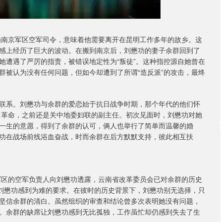
命为南京军区空军司令，意味着他需要离开在昆明工作多年的故乡。这
感上经历了巨大的波动。在搬到南京后，刘懋功的妻子余群回到了
她遭遇了严厉的指责，被错误地定性为“叛徒”。这种指控源自她曾在
群被认为没有任何问题，但如今却遭到了所谓“造反派”的攻击，最终
联系。刘懋功与余群的爱恋始于抗日战争时期，那个年代的他们怀
与了革命，之前还是关中地委妇联的副主任。初次见面时，刘懋功对她
一生的意愿，得到了余群的认可，俩人也举行了简单而温馨的婚
功在战场前线浴血奋战，时而余群在后方默默支持，彼此相互扶
京军区的空军负责人向刘懋功透露，云南省改革委员会已对余群的历史
让刘懋功感到为难的要求。在彼时的历史背景下，刘懋功别无选择，只
坚信余群的清白。虽然组织的审查和结论曾多次表明她没有问题，
。余群的缺席让刘懋功感到无比孤独，工作虽忙却仍感到失去了生