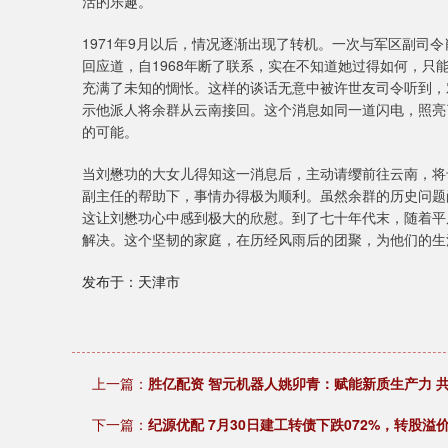
活的乐趣。
1971年9月以后，情况逐渐出现了转机。一次与军区副司
回应道，自1968年断了联系，实在不知道她过得如何，
充满了未知的惆怅。这样的谈话无意中被许世友司令听到，
示他派人将余群从云南接回。这个消息如同一道闪电，照亮
的可能。
当刘懋功的大女儿得知这一消息后，主动请缨前往云南，将
副主任的帮助下，事情办得极为顺利。虽然余群的历史问题
这让刘懋功心中感到极大的欣慰。到了七十年代末，随着平
解决。这个坚韧的家庭，在历经风雨后的团聚，为他们的生
发布于：天津市
上一篇：
胜亿配资 智元机器人姚卯青：赋能新质生产力 共
下一篇：
纪源优配 7月30日建工转债下跌072%，转股溢价