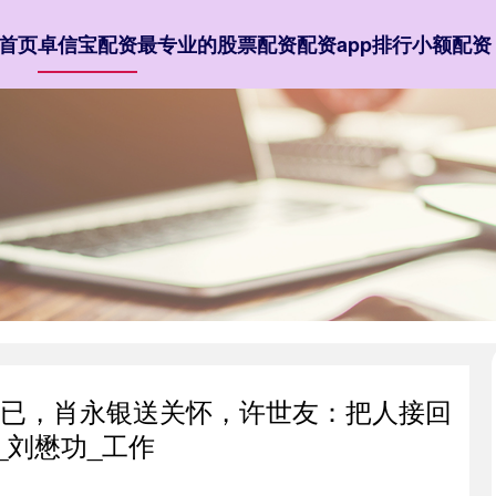
首页
卓信宝配资
最专业的股票配资
配资app排行
小额配资
恼不已，肖永银送关怀，许世友：把人接回
_刘懋功_工作