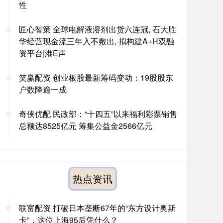
性
匠心智策 全球电解液溶剂出货六连冠, 石大胜
华经营现金流三年入不敷出, 拟构建A+H双融
资平台|港E声
笑赢配资 创业板股最新筹码变动：19股股东
户数降逾一成
奇侠优配 民政部：“十四五”以来福利彩票销售
总额达8525亿元 筹集公益金2566亿元
热点资讯
联富配资 打破日本垄断67年的“东方设计奥斯
卡”，这位上海95后凭什么？