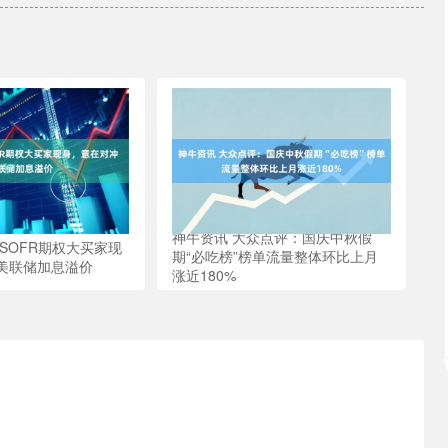
神牛资讯 大众点评：国庆中秋假
SOFR期权大买家现
期“必吃榜”榜单流量整体环比上月
美联储加息溢价
涨近180%