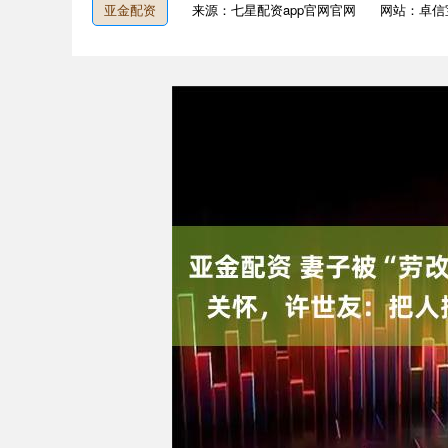
亚金配资
来源：七星配资app官网官网
网站：卓信
深证成指
14311.01
9.68
1.02%
200.89
1