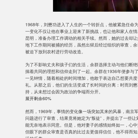
1968年，刘懋功进入了人生的一个转折点，他被紧急任
一变化不仅让他在事业上迎来了新挑战，也让他和家人在情
昆明，准备办理工作调动的相关手续。然而，她的过去却让
地下工作期间被捕的经历，虽然出狱后经过组织的审查，余
被迫下放到农村进行劳动改造。
为了不影响丈夫和孩子们的生活，余群选择主动与他们断绝
揣着共同的理想和信仰走到了一起。余群在1936年便参
一见钟情，随着相处的时间增加，他敢于表达自己想要共度
礼。从那之后，他们的生活变成了长时间的分离：时而刘懋
持，从未想过会因为政治的争端而分开。
展开剩余60%
然而，1969年，事情的变化像一场突如其来的风暴，南
问题进行了审查，结果竟将她定为“叛徒”，并提出了一些
能无奈地表示同意。但是，他对妻子的感情始终如一，心中
但眼下的群众审查是否真的比过去更值得信任，他不得而知