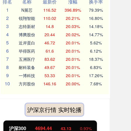
排名
名称
最新价
涨幅
换手率
1
N展芯
116.52
396.89%
79.39%
2
锐翔智能
110.02
20.21%
16.80%
3
志特新材
14.8
20.03%
14.18%
4
博腾股份
20.44
20.02%
14.77%
5
近岸蛋白
46.72
20.01%
5.62%
6
毕得医药
61.6
20.01%
6.12%
7
五洲医疗
83.62
20.01%
18.37%
8
耐科装备
49.67
20.01%
6.83%
9
一博科技
53.33
20.01%
17.26%
10
方邦股份
146.16
20.00%
7.68%
沪深京行情 实时轮播
北证50
1134.24
创
11.37
1.01%