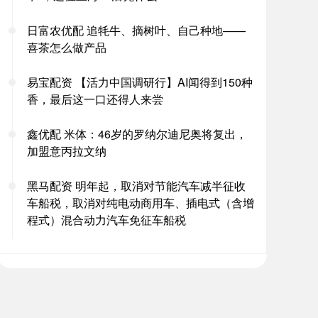
日富农优配 追牦牛、摘树叶、自己种地——
喜茶怎么做产品
易宝配资 【活力中国调研行】AI闻得到150种
香，最后这一口还得人来尝
鑫优配 米体：46岁的罗纳尔迪尼奥将复出，
加盟意丙拉文纳
黑马配资 明年起，取消对节能汽车减半征收
车船税，取消对纯电动商用车、插电式（含增
程式）混合动力汽车免征车船税