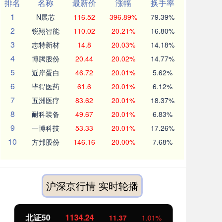
排名
名称
最新价
涨幅
换手率
1
N展芯
116.52
396.89%
79.39%
2
锐翔智能
110.02
20.21%
16.80%
3
志特新材
14.8
20.03%
14.18%
4
博腾股份
20.44
20.02%
14.77%
5
近岸蛋白
46.72
20.01%
5.62%
6
毕得医药
61.6
20.01%
6.12%
7
五洲医疗
83.62
20.01%
18.37%
8
耐科装备
49.67
20.01%
6.83%
9
一博科技
53.33
20.01%
17.26%
10
方邦股份
146.16
20.00%
7.68%
沪深京行情 实时轮播
北证50
1134.24
创
11.37
1.01%