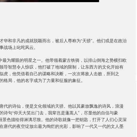
才华和非凡的成就脱颖而出，被后人尊称为“天骄”。他们或是在政治
事战场上叱咤风云。
空中最为耀眼的明星之一。他带领着蒙古铁骑，以排山倒海之势横扫欧
领导智慧令人惊叹，他打破了地域的限制，让东西方的文化开始有
似虎，他凭借着自己的谋略和决断，一次次将敌人击败，所到之
的格局，他的名字成为了力量和征服的象征。
唐代的诗仙，便是文化领域的天骄。他以其豪放飘逸的诗风，浪漫
的诗句“仰天大笑出门去，我辈岂是蓬蒿人”，尽显他的自信与豪
壮丽景色描绘得淋漓尽致。他的诗歌就像一把钥匙，打开了人们心灵深
在唐代的夜空绽放出最为绚烂的光彩，影响了一代又一代的文人墨