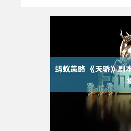
深证成指
14311.01
9.68
1.02%
200.89
1