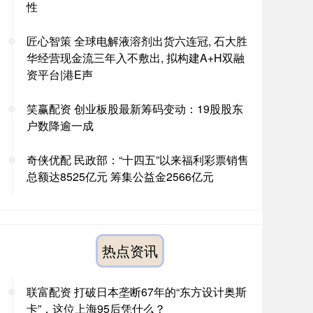
性
匠心智策 全球电解液溶剂出货六连冠, 石大胜
华经营现金流三年入不敷出, 拟构建A+H双融
资平台|港E声
笑赢配资 创业板股最新筹码变动：19股股东
户数降逾一成
奇侠优配 民政部：“十四五”以来福利彩票销售
总额达8525亿元 筹集公益金2566亿元
热点资讯
联富配资 打破日本垄断67年的“东方设计奥斯
卡”，这位上海95后凭什么？