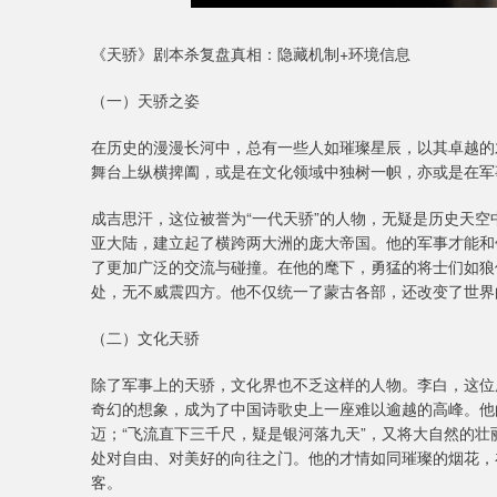
《天骄》剧本杀复盘真相：隐藏机制+环境信息
（一）天骄之姿
在历史的漫漫长河中，总有一些人如璀璨星辰，以其卓越的
舞台上纵横捭阖，或是在文化领域中独树一帜，亦或是在军
成吉思汗，这位被誉为“一代天骄”的人物，无疑是历史天
亚大陆，建立起了横跨两大洲的庞大帝国。他的军事才能和
了更加广泛的交流与碰撞。在他的麾下，勇猛的将士们如狼
处，无不威震四方。他不仅统一了蒙古各部，还改变了世界
（二）文化天骄
除了军事上的天骄，文化界也不乏这样的人物。李白，这位
奇幻的想象，成为了中国诗歌史上一座难以逾越的高峰。他
迈；“飞流直下三千尺，疑是银河落九天”，又将大自然的
处对自由、对美好的向往之门。他的才情如同璀璨的烟花，
客。