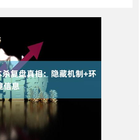
沪深300
4694.44
.42%
43.13
0.93%