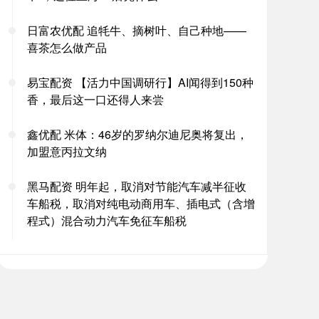
日富农优配 追牦牛、摘树叶、自己种地——
喜茶怎么做产品
易宝配资 【活力中国调研行】AI闻得到150种
香，最后这一口还得人来尝
鑫优配 米体：46岁的罗纳尔迪尼奥将复出，
加盟意丙拉文纳
黑马配资 明年起，取消对节能汽车减半征收
车船税，取消对纯电动商用车、插电式（含增
程式）混合动力汽车免征车船税