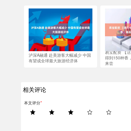
易宝配资 【活
泸深A融通 赴美游客大幅减少 中国
得到150种
有望成全球最大旅游经济体
来尝
相关评论
本文评分
*