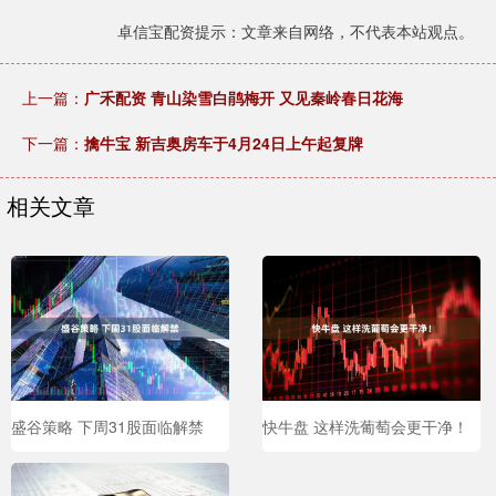
卓信宝配资提示：文章来自网络，不代表本站观点。
上一篇：
广禾配资 青山染雪白鹃梅开 又见秦岭春日花海
下一篇：
擒牛宝 新吉奥房车于4月24日上午起复牌
相关文章
盛谷策略 下周31股面临解禁
快牛盘 这样洗葡萄会更干净！