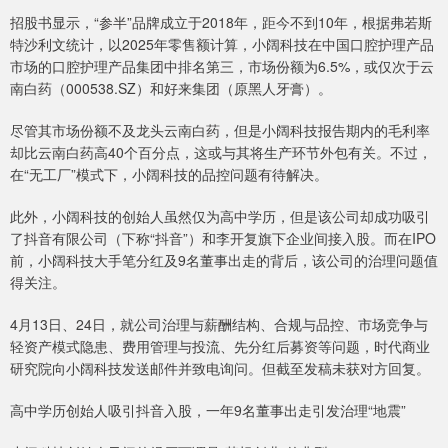
招股书显示，“参半”品牌成立于2018年，距今不到10年，根据弗若斯
特沙利文统计，以2025年零售额计算，小阔科技在中国口腔护理产品
市场的口腔护理产品集团中排名第三，市场份额为6.5%，或仅次于云
南白药（000538.SZ）和好来集团（原黑人牙膏）。
尽管其市场份额不及龙头云南白药，但是小阔科技报告期内的毛利率
却比云南白药高40个百分点，这或与其将生产环节外包有关。不过，
在“无工厂”模式下，小阔科技的品控问题有待解决。
此外，小阔科技的创始人虽然仅为高中学历，但是该公司却成功吸引
了抖音有限公司（下称“抖音”）和李开复旗下企业间接入股。而在IPO
前，小阔科技大手笔分红及9名董事出走的背后，该公司的治理问题值
得关注。
4月13日、24日，就公司治理与薪酬结构、合规与品控、市场竞争与
轻资产模式隐患、费用管理与投流、先分红后募资等问题，时代商业
研究院向小阔科技发送邮件并致电询问。但截至发稿未获对方回复。
高中学历创始人吸引抖音入股，一年9名董事出走引发治理“地震”