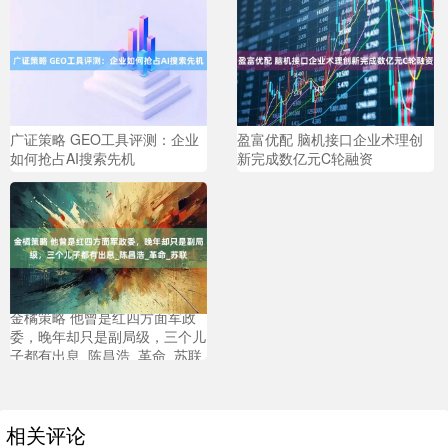
广证策略 GEO工具评测：企业
盈富优配 脑机接口企业术理创
如何抢占AI搜索先机
新完成数亿元C轮融资
金橘策略 他曾是红四方面军政
委，晚年却只是副局级，三个儿
子都有出息_陈昌浩_革命_苏联
相关评论