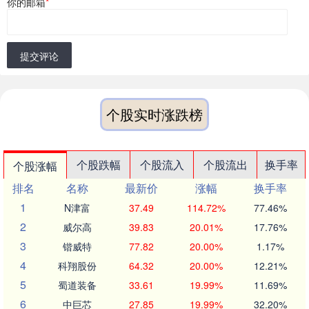
你的邮箱
*
提交评论
个股实时涨跌榜
个股跌幅
个股流入
个股流出
换手率
个股涨幅
排名
名称
最新价
涨幅
换手率
1
N津富
37.49
114.72%
77.46%
2
威尔高
39.83
20.01%
17.76%
3
锴威特
77.82
20.00%
1.17%
4
科翔股份
64.32
20.00%
12.21%
5
蜀道装备
33.61
19.99%
11.69%
6
中巨芯
27.85
19.99%
32.20%