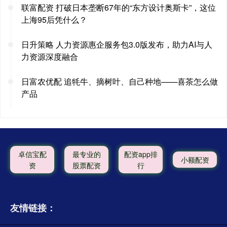
联富配资 打破日本垄断67年的“东方设计奥斯卡”，这位
上海95后凭什么？
日升策略 人力资源惠企服务包3.0版发布，助力AI与人
力资源深度融合
日富农优配 追牦牛、摘树叶、自己种地——喜茶怎么做
产品
卓信宝配
最专业的
配资app排
小额配资
资
股票配资
行
友情链接：