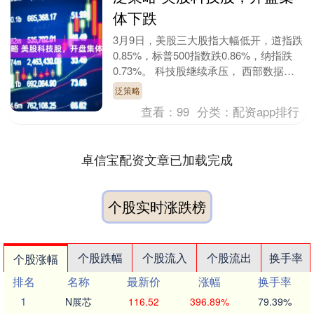
体下跌
3月9日，美股三大股指大幅低开，道指跌
0.85%，标普500指数跌0.86%，纳指跌
0.73%。 科技股继续承压， 西部数据跌
超2%， 、谷歌、AMD、英特尔、....
泛策略
查看：
99
分类：
配资app排行
卓信宝配资文章已加载完成
个股实时涨跌榜
个股跌幅
个股流入
个股流出
换手率
个股涨幅
排名
名称
最新价
涨幅
换手率
1
N展芯
116.52
396.89%
79.39%