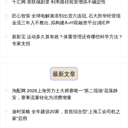
千汇网 美联储剧变 利率路径前景增添不确定性
匠心智策 全球电解液溶剂出货六连冠, 石大胜华经营现
金流三年入不敷出, 拟构建A+H双融资平台|港E声
新影宝 运动多久算有效？体重管理还有哪些科学方法？
专家支招
最新文章
淘配网 2026上海劳力士大师赛唯一“第二现场”花落静
安，赛事流量转化为消费增量
迪时策略 全年建设20家，首批综合型“上海工会司机之
家”启用