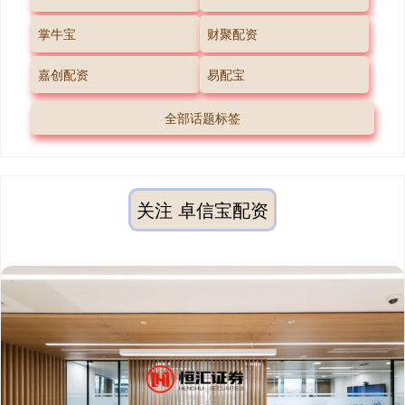
掌牛宝
财聚配资
嘉创配资
易配宝
全部话题标签
关注 卓信宝配资