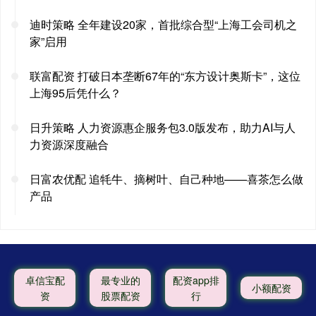
迪时策略 全年建设20家，首批综合型“上海工会司机之
家”启用
联富配资 打破日本垄断67年的“东方设计奥斯卡”，这位
上海95后凭什么？
日升策略 人力资源惠企服务包3.0版发布，助力AI与人
力资源深度融合
日富农优配 追牦牛、摘树叶、自己种地——喜茶怎么做
产品
卓信宝配
最专业的
配资app排
小额配资
资
股票配资
行