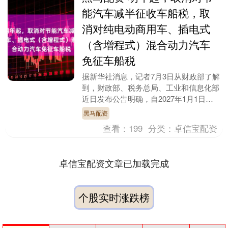
能汽车减半征收车船税，取
消对纯电动商用车、插电式
（含增程式）混合动力汽车
免征车船税
据新华社消息，记者7月3日从财政部了解
到，财政部、税务总局、工业和信息化部
近日发布公告明确，自2027年1月1日
起，取消对节能汽车减半征收车船税政
黑马配资
策，取消对纯电....
查看：
199
分类：
卓信宝配资
卓信宝配资文章已加载完成
个股实时涨跌榜