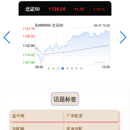
北证50
1134.24
11.37
1.01%
话题标签
益牛网
广禾配资
加配网
星速优配