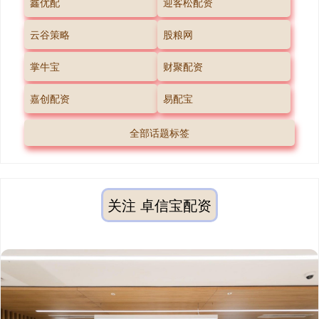
鑫优配
迎客松配资
云谷策略
股粮网
掌牛宝
财聚配资
嘉创配资
易配宝
全部话题标签
关注 卓信宝配资