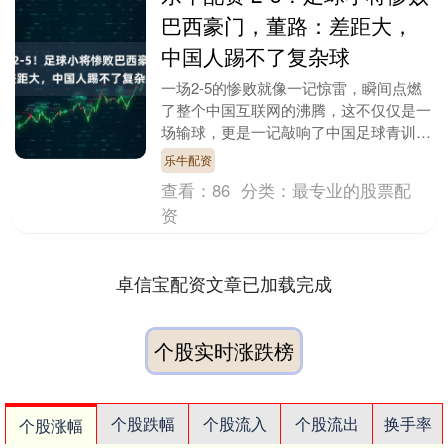
巴西豪门，董路：差距大，
中国人踢不了复杂球
一场2-5的惨败就像一记惊雷，瞬间点燃
了整个中国互联网的沸腾，这不仅仅是一
场输球，更是一记敲响了中国足球青训迷
惘现状的醒钟。 2026年6月10日晚，董路
乐牛配资
带领的....
查看：
86
分类：
最专业的股票配
资
卓信宝配资文章已加载完成
个股实时涨跌榜
个股跌幅
个股流入
个股流出
换手率
个股涨幅