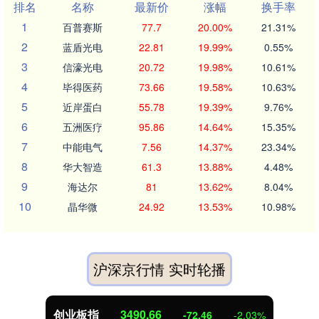
排名
名称
最新价
涨幅
换手率
1
百普赛斯
77.7
20.00%
21.31%
2
蓝盾光电
22.81
19.99%
0.55%
3
信濠光电
20.72
19.98%
10.61%
4
毕得医药
73.66
19.58%
10.63%
5
近岸蛋白
55.78
19.39%
9.76%
6
五洲医疗
95.86
14.64%
15.35%
7
中能电气
7.56
14.37%
23.34%
8
华大智造
61.3
13.88%
4.48%
9
海达尔
81
13.62%
8.04%
10
晶华微
24.92
13.53%
10.98%
沪深京行情 实时轮播
创业板指
3490.66
-72.46
-2.03%