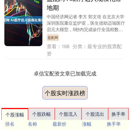
地期
中国经济网记者 李方 郭文培 在北京大学
深圳医院重症监护室，医生借助迈瑞医疗
启元大模型，5秒内完成诊疗全流程数据
回溯与整合，1分钟生成结构化病历，为
盈配网
临床救治按下....
查看：
168
分类：
最专业的股票配
资
卓信宝配资文章已加载完成
个股实时涨跌榜
个股跌幅
个股流入
个股流出
换手率
个股涨幅
排名
名称
最新价
涨幅
换手率