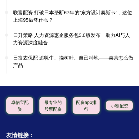
联富配资 打破日本垄断67年的“东方设计奥斯卡”，这位
上海95后凭什么？
日升策略 人力资源惠企服务包3.0版发布，助力AI与人
力资源深度融合
日富农优配 追牦牛、摘树叶、自己种地——喜茶怎么做
产品
卓信宝配
最专业的
配资app排
小额配资
资
股票配资
行
友情链接：