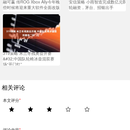
融可赢 传ROG Xbox Ally今年晚
安信策略 小雨智造完成数亿元B
些时候将迎来重大软件全面改版
轮融资，茅台、招银出手
319策略 米兰冬残奥会开赛
&#32;中国队轮椅冰壶混双赛
场“开门红”
相关评论
本文评分
*
评论内容
*