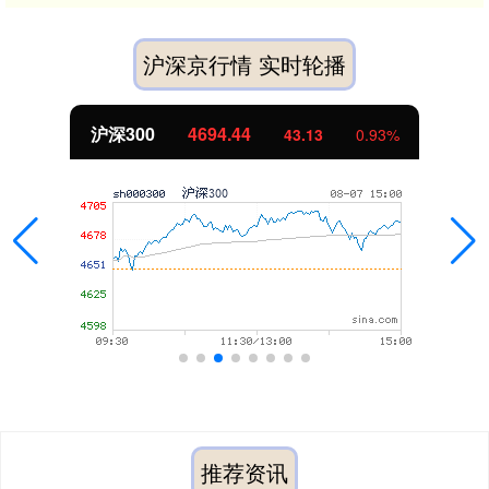
沪深京行情 实时轮播
.44
北证50
1134.
43.13
0.93%
推荐资讯