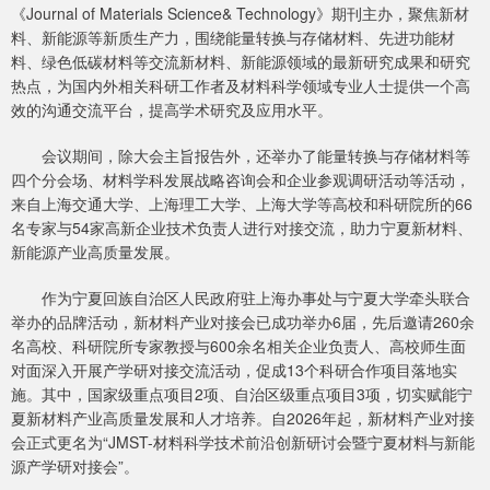
《Journal of Materials Science& Technology》期刊主办，聚焦新材
料、新能源等新质生产力，围绕能量转换与存储材料、先进功能材
料、绿色低碳材料等交流新材料、新能源领域的最新研究成果和研究
热点，为国内外相关科研工作者及材料科学领域专业人士提供一个高
效的沟通交流平台，提高学术研究及应用水平。
会议期间，除大会主旨报告外，还举办了能量转换与存储材料等
四个分会场、材料学科发展战略咨询会和企业参观调研活动等活动，
来自上海交通大学、上海理工大学、上海大学等高校和科研院所的66
名专家与54家高新企业技术负责人进行对接交流，助力宁夏新材料、
新能源产业高质量发展。
作为宁夏回族自治区人民政府驻上海办事处与宁夏大学牵头联合
举办的品牌活动，新材料产业对接会已成功举办6届，先后邀请260余
名高校、科研院所专家教授与600余名相关企业负责人、高校师生面
对面深入开展产学研对接交流活动，促成13个科研合作项目落地实
施。其中，国家级重点项目2项、自治区级重点项目3项，切实赋能宁
夏新材料产业高质量发展和人才培养。自2026年起，新材料产业对接
会正式更名为“JMST-材料科学技术前沿创新研讨会暨宁夏材料与新能
源产学研对接会”。