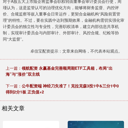
对于A股五大上市险企将监事会职权转由董事会审计委员会行使，周
瑾认为，这是监管认可的治理优化方向，能够将财务监督、内控评
价、合规监察等嵌入董事会日常运作，更契合金融机构“风险前置管
理”的特性。不过，要在实践中达到预期效果，金融机构需切实强化审
计委员会的独立性与专业性，完善职权清单，建立内部信息共享机
制，实现审计委员会与内部审计、外部审计、风控合规、纪检等协
同“大监督”。
卓信宝配资提示：文章来自网络，不代表本站观点。
上一篇：
领航配资 永赢基金完善顺周期ETF工具箱，布局“出
海”与“涨价”双主线
下一篇：
公牛配资端 神经刀失准了！克拉克森3投1中&三分1中0
得到2分1板 正负值+2
相关文章