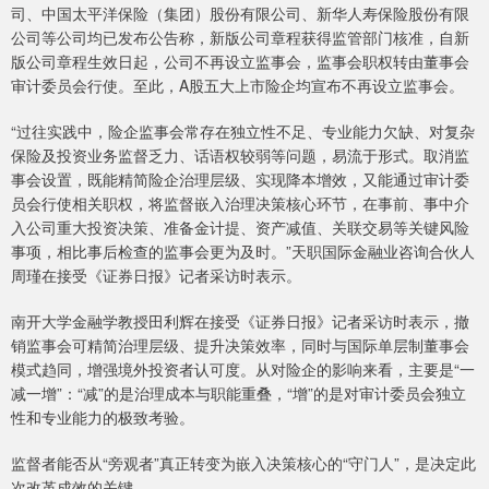
司、中国太平洋保险（集团）股份有限公司、新华人寿保险股份有限
公司等公司均已发布公告称，新版公司章程获得监管部门核准，自新
版公司章程生效日起，公司不再设立监事会，监事会职权转由董事会
审计委员会行使。至此，A股五大上市险企均宣布不再设立监事会。
“过往实践中，险企监事会常存在独立性不足、专业能力欠缺、对复杂
保险及投资业务监督乏力、话语权较弱等问题，易流于形式。取消监
事会设置，既能精简险企治理层级、实现降本增效，又能通过审计委
员会行使相关职权，将监督嵌入治理决策核心环节，在事前、事中介
入公司重大投资决策、准备金计提、资产减值、关联交易等关键风险
事项，相比事后检查的监事会更为及时。”天职国际金融业咨询合伙人
周瑾在接受《证券日报》记者采访时表示。
南开大学金融学教授田利辉在接受《证券日报》记者采访时表示，撤
销监事会可精简治理层级、提升决策效率，同时与国际单层制董事会
模式趋同，增强境外投资者认可度。从对险企的影响来看，主要是“一
减一增”：“减”的是治理成本与职能重叠，“增”的是对审计委员会独立
性和专业能力的极致考验。
监督者能否从“旁观者”真正转变为嵌入决策核心的“守门人”，是决定此
次改革成效的关键。