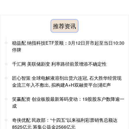
推荐资讯
稳益配 纳指科技ETF景顺：3月12日开市起至当日10:30
停牌
千汇网 美联储剧变 利率路径前景增添不确定性
匠心智策 全球电解液溶剂出货六连冠, 石大胜华经营现
金流三年入不敷出, 拟构建A+H双融资平台|港E声
笑赢配资 创业板股最新筹码变动：19股股东户数降逾一
成
奇侠优配 民政部：“十四五”以来福利彩票销售总额达
8525亿元 筹集公益金2566亿元