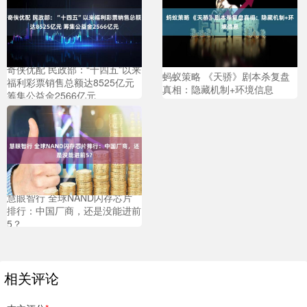
奇侠优配 民政部：“十四五”以来
蚂蚁策略 《天骄》剧本杀复盘
福利彩票销售总额达8525亿元
真相：隐藏机制+环境信息
筹集公益金2566亿元
慧眼智行 全球NAND闪存芯片
排行：中国厂商，还是没能进前
5？
相关评论