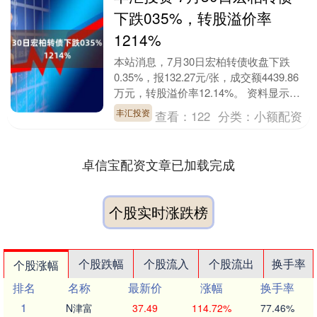
下跌035%，转股溢价率
1214%
本站消息，7月30日宏柏转债收盘下跌
0.35%，报132.27元/张，成交额4439.86
万元，转股溢价率12.14%。 资料显示，
宏柏转债信用级别为“AA-”....
丰汇投资
查看：
122
分类：
小额配资
卓信宝配资文章已加载完成
个股实时涨跌榜
个股跌幅
个股流入
个股流出
换手率
个股涨幅
排名
名称
最新价
涨幅
换手率
1
N津富
37.49
114.72%
77.46%