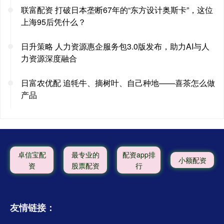
联富配资 打破日本垄断67年的“东方设计奥斯卡”，这位
上海95后凭什么？
日升策略 人力资源惠企服务包3.0版发布，助力AI与人
力资源深度融合
日富农优配 追牦牛、摘树叶、自己种地——喜茶怎么做
产品
卓信宝配
最专业的
配资app排
小额配资
资
股票配资
行
友情链接：