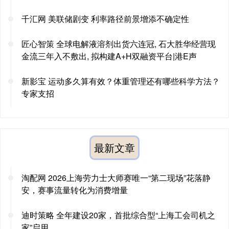
千汇网 美联储剧变 利率路径前景增添不确定性
匠心智策 全球电解液溶剂出货六连冠, 石大胜华经营现
金流三年入不敷出, 拟构建A+H双融资平台|港E声
新影宝 运动多久算有效？体重管理还有哪些科学方法？
专家支招
最新文章
淘配网 2026上海劳力士大师赛唯一“第二现场”花落静
安，赛事流量转化为消费增量
迪时策略 全年建设20家，首批综合型“上海工会司机之
家”启用