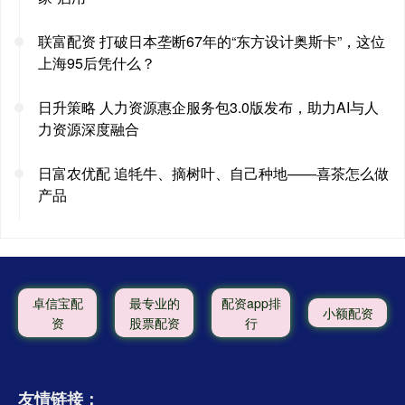
联富配资 打破日本垄断67年的“东方设计奥斯卡”，这位
上海95后凭什么？
日升策略 人力资源惠企服务包3.0版发布，助力AI与人
力资源深度融合
日富农优配 追牦牛、摘树叶、自己种地——喜茶怎么做
产品
卓信宝配
最专业的
配资app排
小额配资
资
股票配资
行
友情链接：