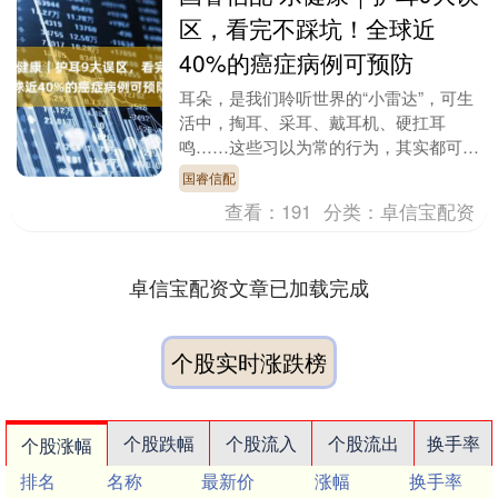
区，看完不踩坑！全球近
40%的癌症病例可预防
耳朵，是我们聆听世界的“小雷达”，可生
活中，掏耳、采耳、戴耳机、硬扛耳
鸣……这些习以为常的行为，其实都可能
在悄悄伤害它。 本期特邀北京大学人民
国睿信配
医院耳鼻咽喉头颈外....
查看：
191
分类：
卓信宝配资
卓信宝配资文章已加载完成
个股实时涨跌榜
个股跌幅
个股流入
个股流出
换手率
个股涨幅
排名
名称
最新价
涨幅
换手率