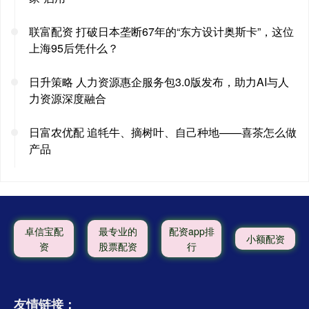
联富配资 打破日本垄断67年的“东方设计奥斯卡”，这位
上海95后凭什么？
日升策略 人力资源惠企服务包3.0版发布，助力AI与人
力资源深度融合
日富农优配 追牦牛、摘树叶、自己种地——喜茶怎么做
产品
卓信宝配
最专业的
配资app排
小额配资
资
股票配资
行
友情链接：