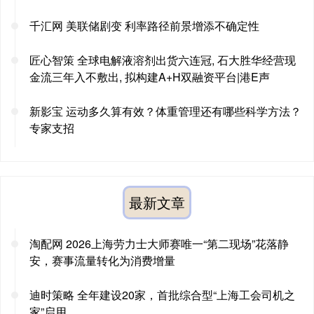
千汇网 美联储剧变 利率路径前景增添不确定性
匠心智策 全球电解液溶剂出货六连冠, 石大胜华经营现
金流三年入不敷出, 拟构建A+H双融资平台|港E声
新影宝 运动多久算有效？体重管理还有哪些科学方法？
专家支招
最新文章
淘配网 2026上海劳力士大师赛唯一“第二现场”花落静
安，赛事流量转化为消费增量
迪时策略 全年建设20家，首批综合型“上海工会司机之
家”启用