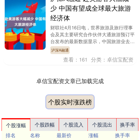
少 中国有望成全球最大旅游
经济体
财联社4月16日电，世界旅游及旅行理事
会及其主要研究合作伙伴大通旅游预订平
台发布的最新数据显示，中国旅游业去年
增长9.9%，超过全球平均增速的两倍，
泸深A融通
远高于美国0....
查看：
161
分类：
卓信宝配资
卓信宝配资文章已加载完成
个股实时涨跌榜
个股跌幅
个股流入
个股流出
换手率
个股涨幅
排名
名称
最新价
涨幅
换手率