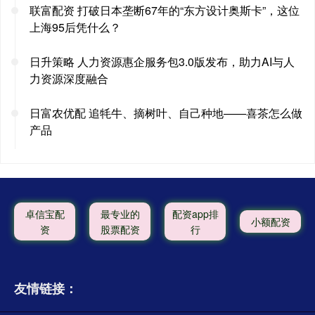
联富配资 打破日本垄断67年的“东方设计奥斯卡”，这位
上海95后凭什么？
日升策略 人力资源惠企服务包3.0版发布，助力AI与人
力资源深度融合
日富农优配 追牦牛、摘树叶、自己种地——喜茶怎么做
产品
卓信宝配
最专业的
配资app排
小额配资
资
股票配资
行
友情链接：