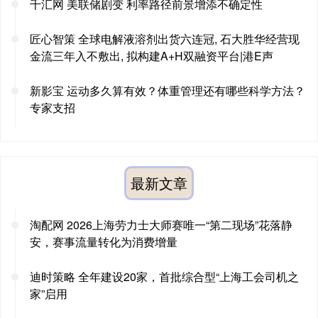
千汇网 美联储剧变 利率路径前景增添不确定性
匠心智策 全球电解液溶剂出货六连冠, 石大胜华经营现
金流三年入不敷出, 拟构建A+H双融资平台|港E声
新影宝 运动多久算有效？体重管理还有哪些科学方法？
专家支招
最新文章
淘配网 2026上海劳力士大师赛唯一“第二现场”花落静
安，赛事流量转化为消费增量
迪时策略 全年建设20家，首批综合型“上海工会司机之
家”启用