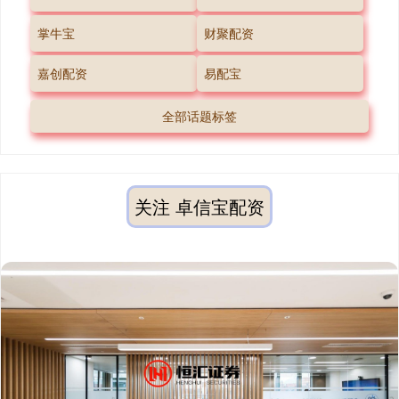
掌牛宝
财聚配资
嘉创配资
易配宝
全部话题标签
关注 卓信宝配资