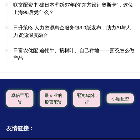
联富配资 打破日本垄断67年的“东方设计奥斯卡”，这位
上海95后凭什么？
日升策略 人力资源惠企服务包3.0版发布，助力AI与人
力资源深度融合
日富农优配 追牦牛、摘树叶、自己种地——喜茶怎么做
产品
卓信宝配
最专业的
配资app排
小额配资
资
股票配资
行
友情链接：