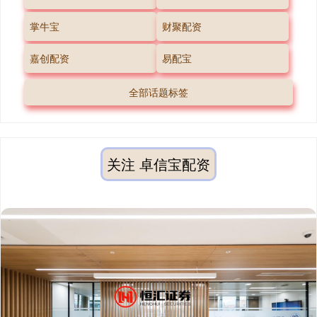
掌牛宝
财聚配资
嘉创配资
易配宝
全部话题标签
关注 卓信宝配资