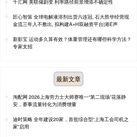
千汇网 美联储剧变 利率路径前景增添不确定性
匠心智策 全球电解液溶剂出货六连冠, 石大胜华经营现
金流三年入不敷出, 拟构建A+H双融资平台|港E声
新影宝 运动多久算有效？体重管理还有哪些科学方法？
专家支招
最新文章
淘配网 2026上海劳力士大师赛唯一“第二现场”花落静
安，赛事流量转化为消费增量
迪时策略 全年建设20家，首批综合型“上海工会司机之
家”启用