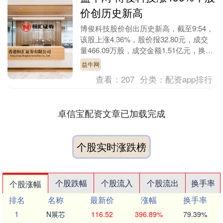
价创历史新高
博俊科技股价创出历史新高，截至9:54，
该股上涨4.36%，股价报32.80元，成交
量466.09万股，成交金额1.51亿元，换手
率1.65%，该股最新A股总市....
益牛网
查看：
207
分类：
配资app排行
卓信宝配资文章已加载完成
个股实时涨跌榜
个股跌幅
个股流入
个股流出
换手率
个股涨幅
排名
名称
最新价
涨幅
换手率
1
N展芯
116.52
396.89%
79.39%