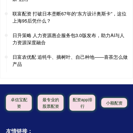
联富配资 打破日本垄断67年的“东方设计奥斯卡”，这位
上海95后凭什么？
日升策略 人力资源惠企服务包3.0版发布，助力AI与人
力资源深度融合
日富农优配 追牦牛、摘树叶、自己种地——喜茶怎么做
产品
卓信宝配
最专业的
配资app排
小额配资
资
股票配资
行
友情链接：