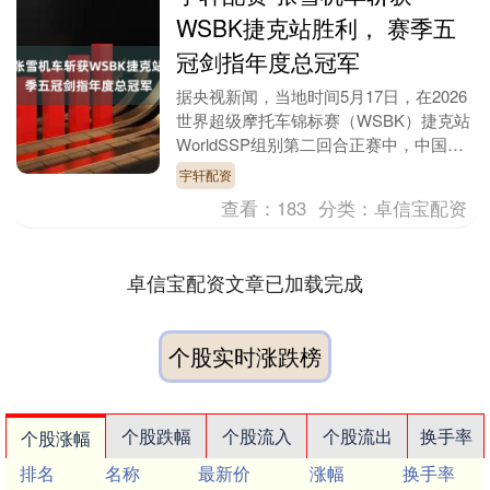
WSBK捷克站胜利， 赛季五
冠剑指年度总冠军
据央视新闻，当地时间5月17日，在2026
世界超级摩托车锦标赛（WSBK）捷克站
WorldSSP组别第二回合正赛中，中国摩
托车制造商“张雪机车”旗下的法国车手
宇轩配资
瓦....
查看：
183
分类：
卓信宝配资
卓信宝配资文章已加载完成
个股实时涨跌榜
个股跌幅
个股流入
个股流出
换手率
个股涨幅
排名
名称
最新价
涨幅
换手率