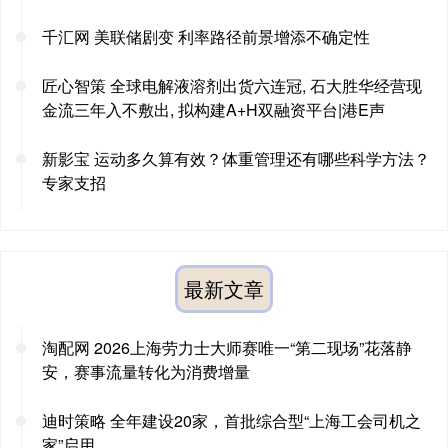
千汇网 美联储剧变 利率路径前景增添不确定性
匠心智策 全球电解液溶剂出货六连冠, 石大胜华经营现
金流三年入不敷出, 拟构建A+H双融资平台|港E声
新影宝 运动多久算有效？体重管理还有哪些科学方法？
专家支招
最新文章
淘配网 2026上海劳力士大师赛唯一“第二现场”花落静
安，赛事流量转化为消费增量
迪时策略 全年建设20家，首批综合型“上海工会司机之
家”启用